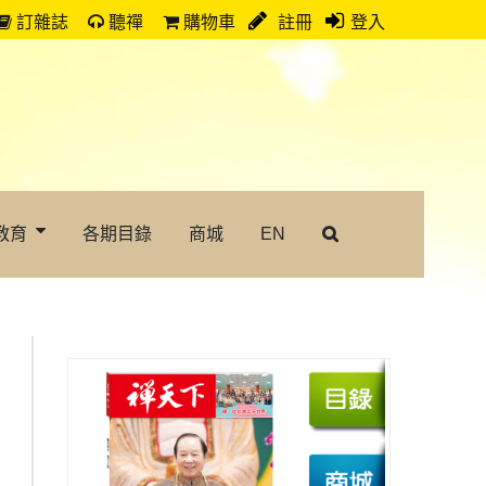
訂雜誌
聽禪
購物車
註冊
登入
教育
各期目錄
商城
EN