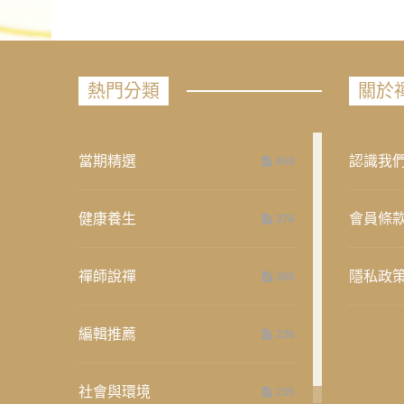
熱門分類
關於
當期精選
認識我
658
健康養生
會員條
276
禪師說禪
隱私政
268
編輯推薦
236
社會與環境
235