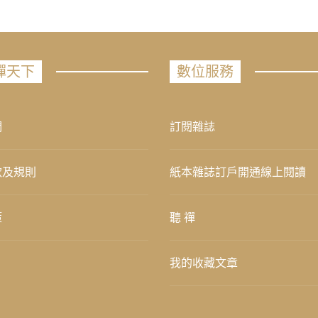
禪天下
數位服務
們
訂閱雜誌
款及規則
紙本雜誌訂戶開通線上閱讀
策
聽 禪
我的收藏文章