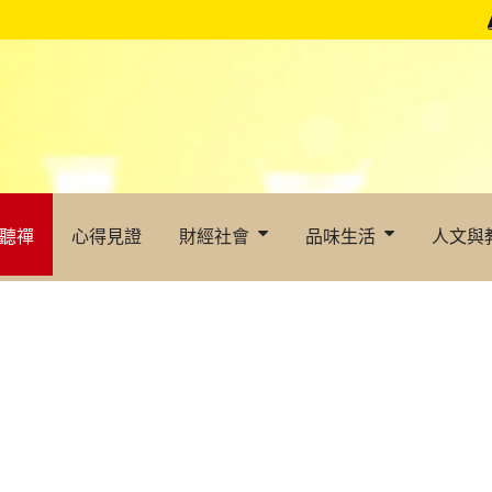
聽禪
心得見證
財經社會
品味生活
人文與