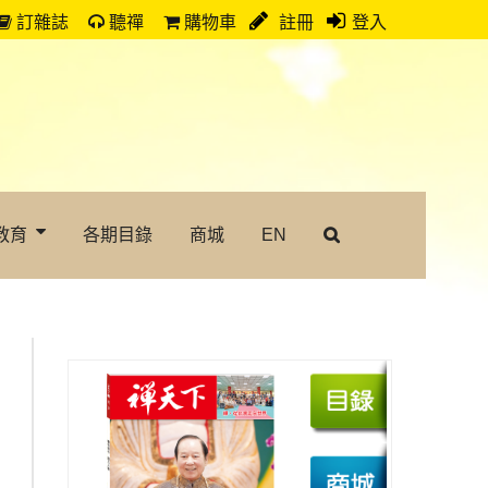
訂雜誌
聽禪
購物車
註冊
登入
教育
各期目錄
商城
EN