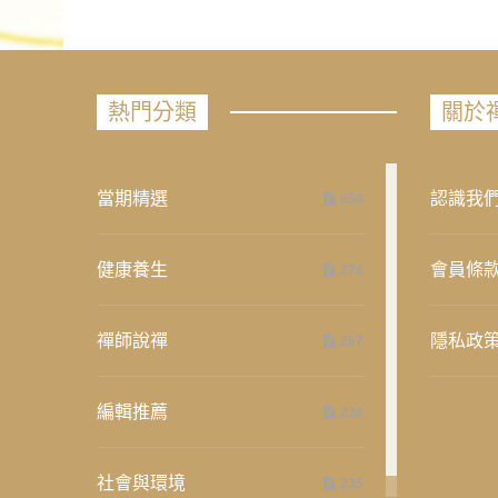
熱門分類
關於
當期精選
認識我
658
健康養生
會員條
276
禪師說禪
隱私政
267
編輯推薦
236
社會與環境
235