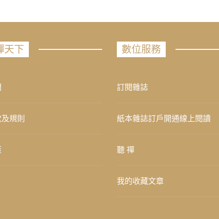
禪天下
數位服務
們
訂閱雜誌
款及規則
紙本雜誌訂戶開通線上閱讀
策
聽 禪
我的收藏文章