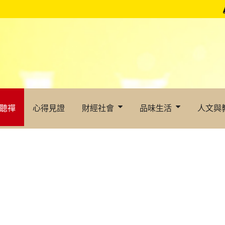
聽禪
心得見證
財經社會
品味生活
人文與