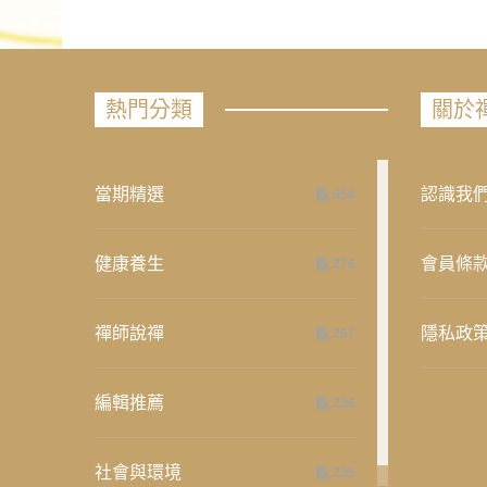
熱門分類
關於
當期精選
認識我
658
健康養生
會員條
276
禪師說禪
隱私政
267
編輯推薦
236
社會與環境
235