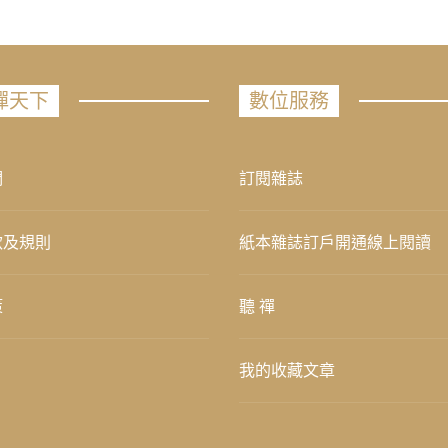
禪天下
數位服務
們
訂閱雜誌
款及規則
紙本雜誌訂戶開通線上閱讀
策
聽 禪
我的收藏文章