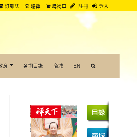
訂雜誌
聽禪
購物車
註冊
登入
教育
各期目錄
商城
EN