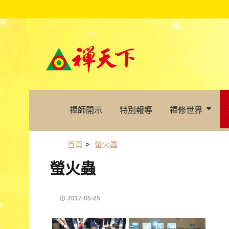
禪師開示
特別報導
禪修世界
首頁
>
螢火蟲
螢火蟲
2017-05-25