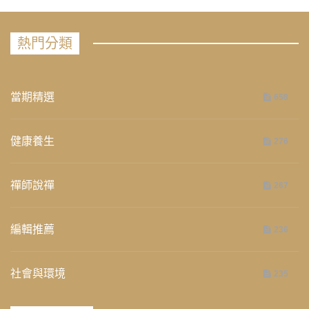
熱門分類
當期精選
658
健康養生
276
禪師說禪
267
編輯推薦
236
社會與環境
235