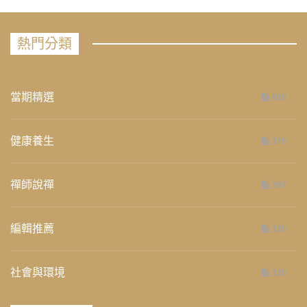
熱門分類
當期精選
658
健康養生
276
禪師說禪
267
編輯推薦
236
社會與環境
235