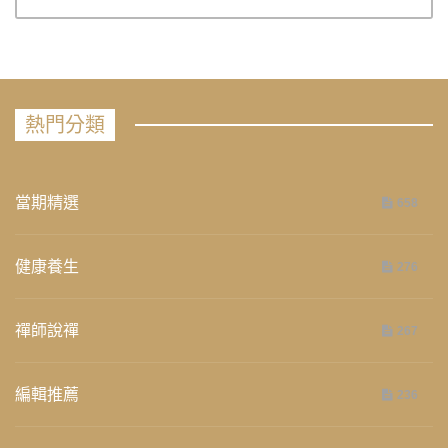
熱門分類
當期精選
658
健康養生
276
禪師說禪
267
編輯推薦
236