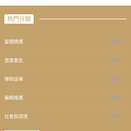
熱門分類
當期精選
658
健康養生
276
禪師說禪
267
編輯推薦
236
社會與環境
235