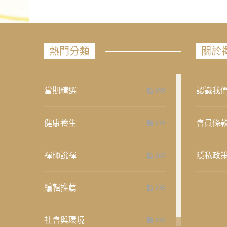
熱門分類
關於
當期精選
認識我
658
健康養生
會員條
276
禪師說禪
隱私政
267
編輯推薦
236
社會與環境
235