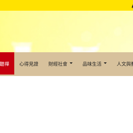
聽禪
心得見證
財經社會
品味生活
人文與