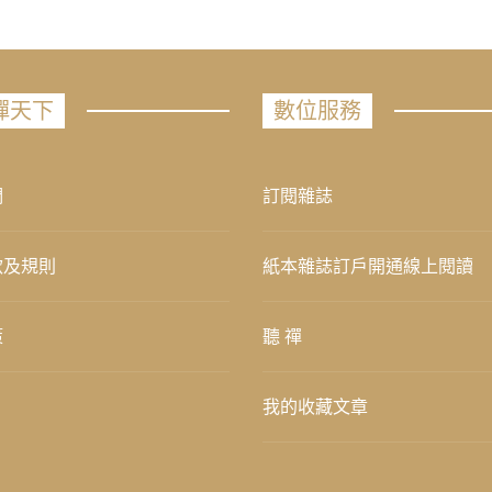
禪天下
數位服務
們
訂閱雜誌
款及規則
紙本雜誌訂戶開通線上閱讀
策
聽 禪
我的收藏文章