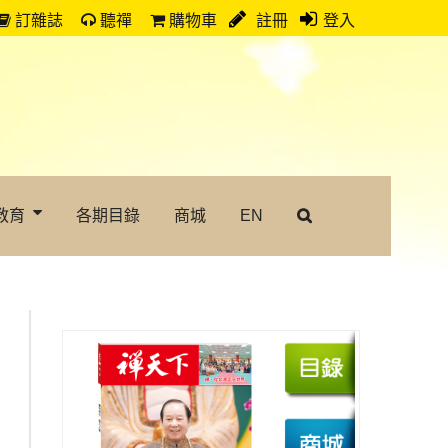
訂雜誌
聽禪
購物車
註冊
登入
教育
各期目錄
商城
EN