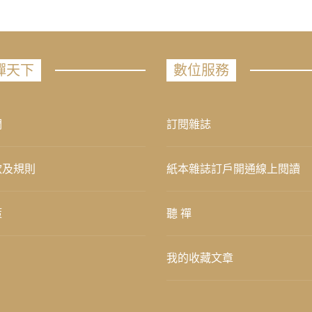
禪天下
數位服務
們
訂閱雜誌
款及規則
紙本雜誌訂戶開通線上閱讀
策
聽 禪
我的收藏文章