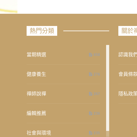
熱門分類
關於
當期精選
認識我
658
健康養生
會員條
276
禪師說禪
隱私政
267
編輯推薦
236
社會與環境
235