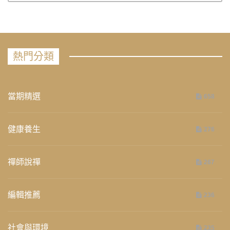
熱門分類
當期精選
658
健康養生
276
禪師說禪
267
編輯推薦
236
社會與環境
235