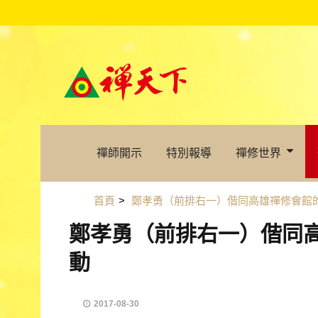
禪師開示
特別報導
禪修世界
首頁
>
鄭孝勇（前排右一）偕同高雄禪修會館
鄭孝勇（前排右一）偕同
動
2017-08-30