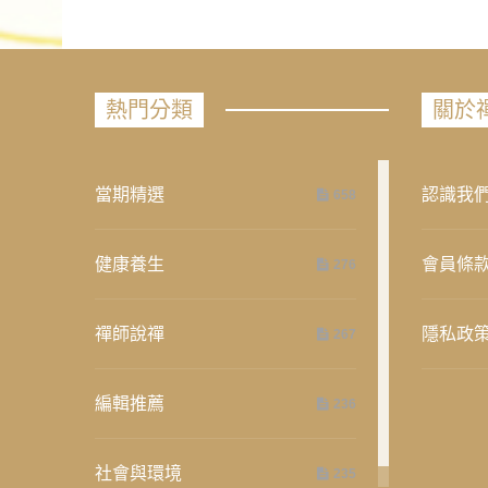
熱門分類
關於
當期精選
認識我
658
健康養生
會員條
276
禪師說禪
隱私政
267
編輯推薦
236
社會與環境
235