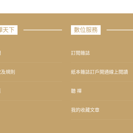
禪天下
數位服務
們
訂閱雜誌
款及規則
紙本雜誌訂戶開通線上閱讀
策
聽 禪
我的收藏文章