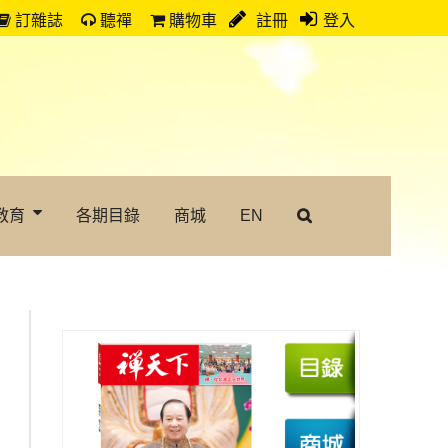
訂雜誌
聽禪
購物車
註冊
登入
教育
各期目錄
商城
EN