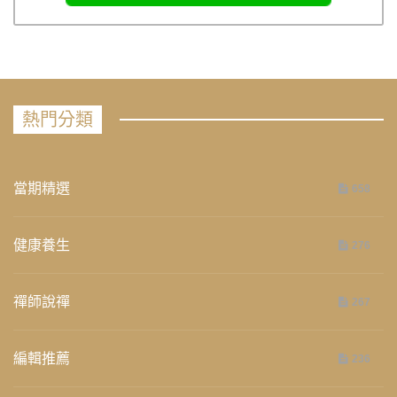
熱門分類
當期精選
658
健康養生
276
禪師說禪
267
編輯推薦
236