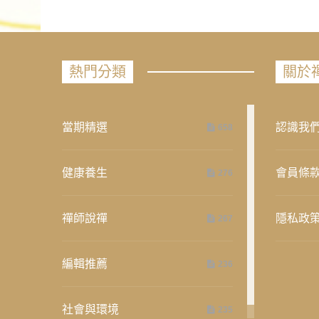
熱門分類
關於
當期精選
認識我
658
健康養生
會員條
276
禪師說禪
隱私政
267
編輯推薦
236
社會與環境
235