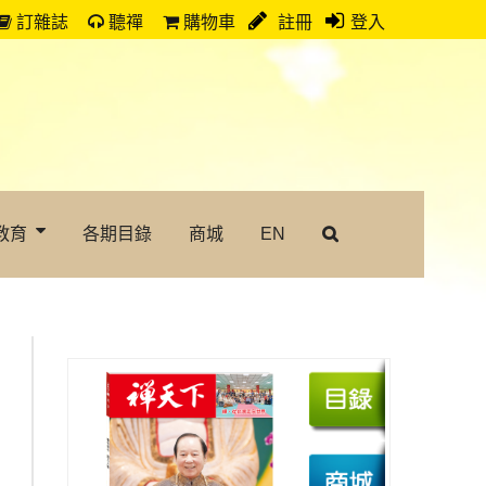
訂雜誌
聽禪
購物車
註冊
登入
教育
各期目錄
商城
EN