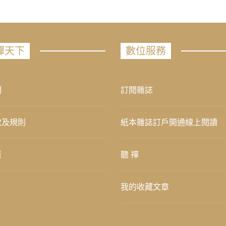
禪天下
數位服務
們
訂閱雜誌
款及規則
紙本雜誌訂戶開通線上閱讀
策
聽 禪
我的收藏文章