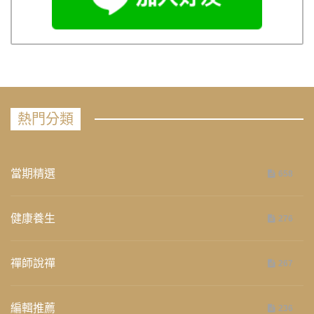
熱門分類
當期精選
658
健康養生
276
禪師說禪
267
編輯推薦
236