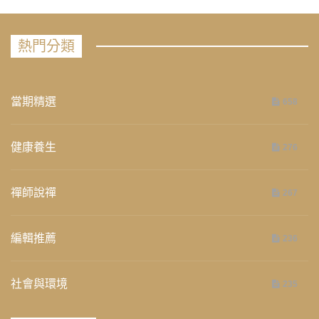
熱門分類
當期精選
658
健康養生
276
禪師說禪
267
編輯推薦
236
社會與環境
235