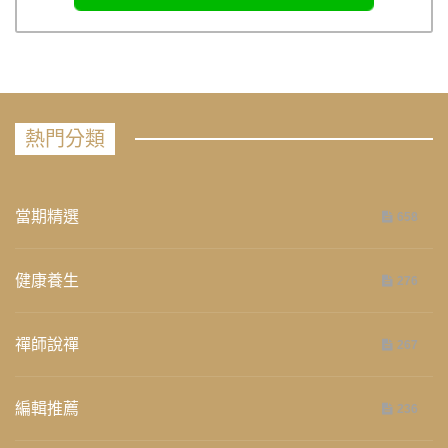
熱門分類
當期精選
658
健康養生
276
禪師說禪
267
編輯推薦
236