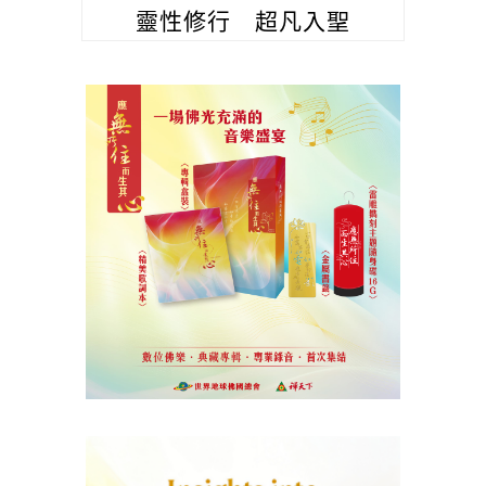
靈性修行 超凡入聖