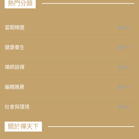
熱門分類
當期精選
658
健康養生
276
禪師說禪
267
編輯推薦
236
社會與環境
235
關於禪天下