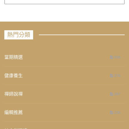
熱門分類
當期精選
658
健康養生
276
禪師說禪
267
編輯推薦
236