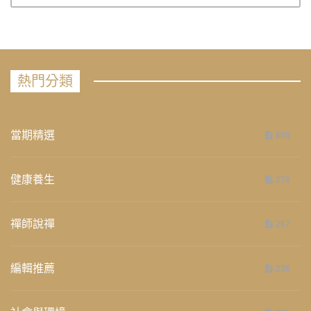
熱門分類
當期精選
658
健康養生
276
禪師說禪
267
編輯推薦
236