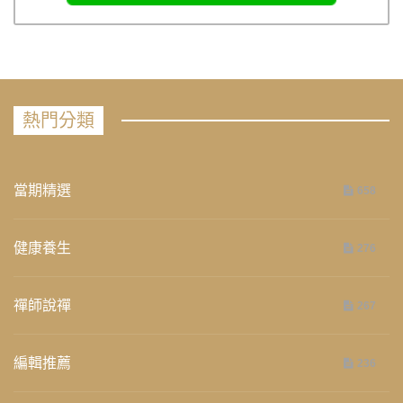
熱門分類
當期精選
658
健康養生
276
禪師說禪
267
編輯推薦
236