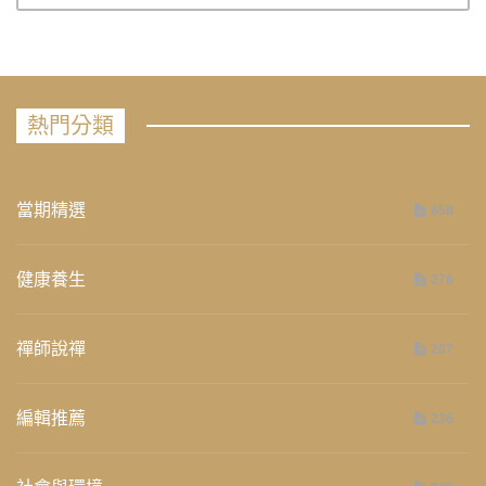
熱門分類
當期精選
658
健康養生
276
禪師說禪
267
編輯推薦
236