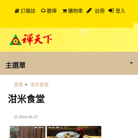
訂雜誌
聽禪
購物車
註冊
登入
主選單
首頁
>
泔米食堂
泔米食堂
2018-06-27