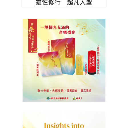
靈性修行 超凡入聖