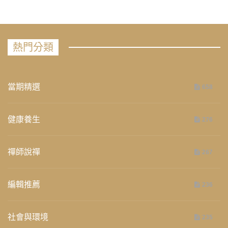
熱門分類
當期精選
658
健康養生
276
禪師說禪
267
編輯推薦
236
社會與環境
235