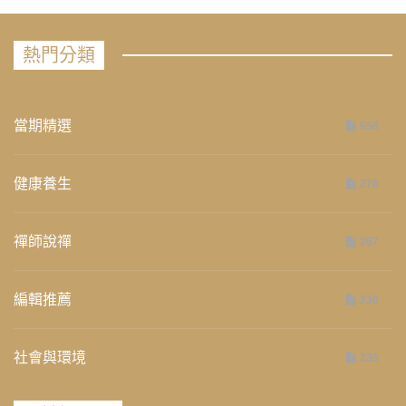
熱門分類
當期精選
658
健康養生
276
禪師說禪
267
編輯推薦
236
社會與環境
235