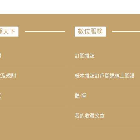
禪天下
數位服務
們
訂閱雜誌
款及規則
紙本雜誌訂戶開通線上閱讀
策
聽 禪
我的收藏文章