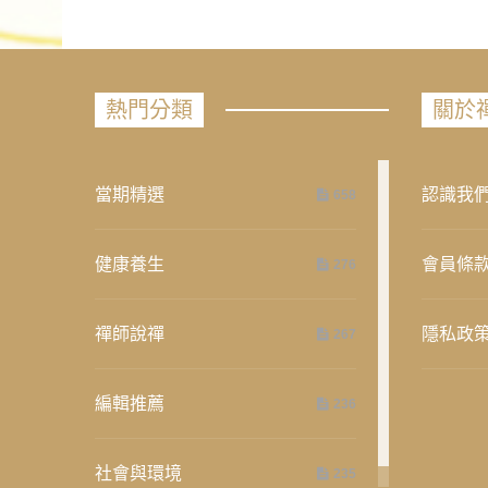
熱門分類
關於
當期精選
認識我
658
健康養生
會員條
276
禪師說禪
隱私政
267
編輯推薦
236
社會與環境
235