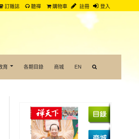
訂雜誌
聽禪
購物車
註冊
登入
教育
各期目錄
商城
EN