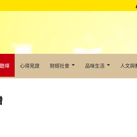
聽禪
心得見證
財經社會
品味生活
人文與
增