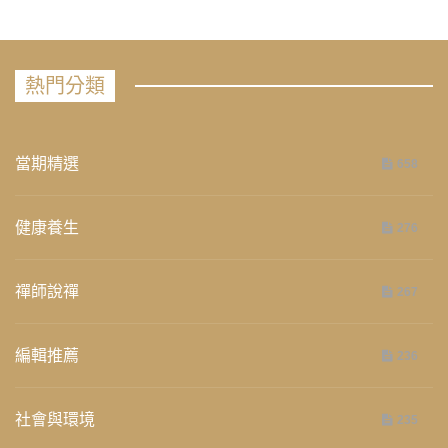
熱門分類
當期精選
658
健康養生
276
禪師說禪
267
編輯推薦
236
社會與環境
235