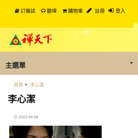
訂雜誌
聽禪
購物車
註冊
登入
主選單
首頁
>
李心潔
李心潔
2022-04-08