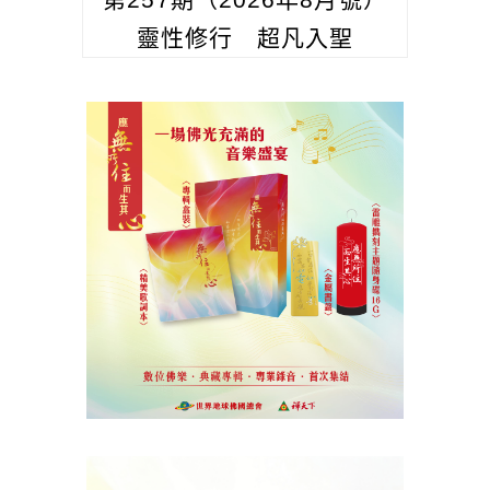
靈性修行 超凡入聖