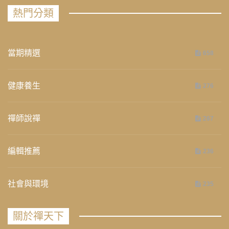
熱門分類
當期精選
658
健康養生
276
禪師說禪
267
編輯推薦
236
社會與環境
235
關於禪天下