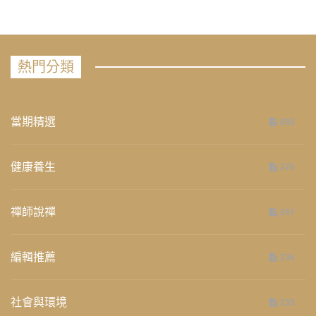
熱門分類
當期精選
658
健康養生
276
禪師說禪
267
編輯推薦
236
社會與環境
235