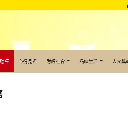
聽禪
心得見證
財經社會
品味生活
人文與
嘉