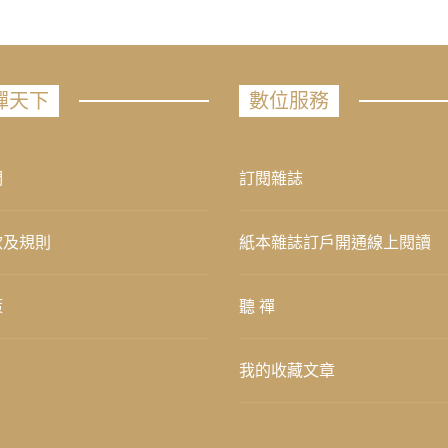
禪天下
數位服務
們
訂閱雜誌
款及規則
紙本雜誌訂戶開通線上閱讀
策
聽 禪
我的收藏文章