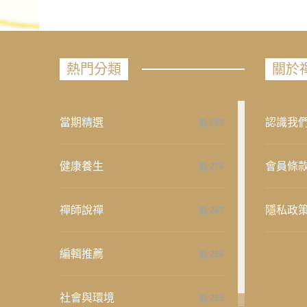
熱門分類
關於
當期精選
認識我
658
健康養生
會員條
276
禪師說禪
隱私政
267
編輯推薦
236
社會與環境
235