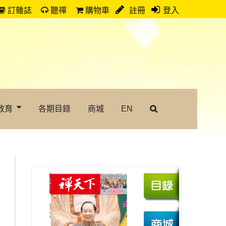
訂雜誌
聽禪
購物車
註冊
登入
教育
各期目錄
商城
EN