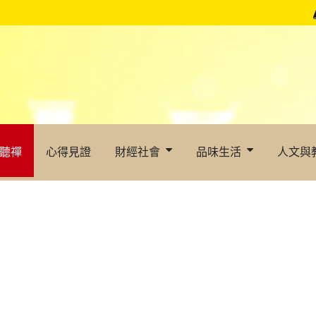
聽禪
心得見證
財經社會
品味生活
人文與