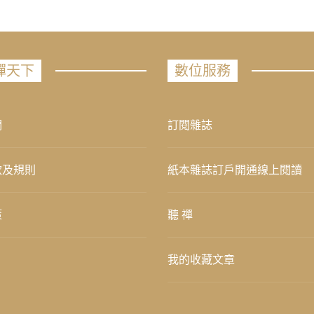
禪天下
數位服務
們
訂閱雜誌
款及規則
紙本雜誌訂戶開通線上閱讀
策
聽 禪
我的收藏文章