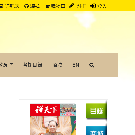
訂雜誌
聽禪
購物車
註冊
登入
教育
各期目錄
商城
EN