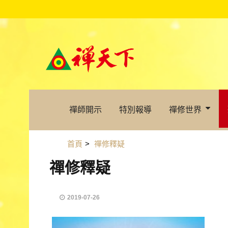
禪師開示
特別報導
禪修世界
首頁
>
禪修釋疑
禪修釋疑
2019-07-26