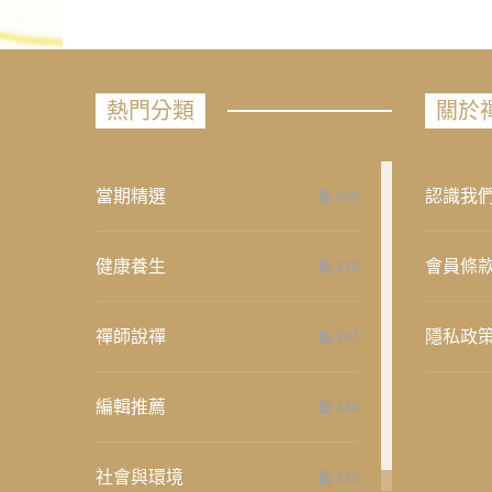
熱門分類
關於
當期精選
認識我
658
健康養生
會員條
276
禪師說禪
隱私政
267
編輯推薦
236
社會與環境
235