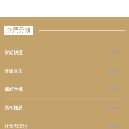
熱門分類
當期精選
658
健康養生
276
禪師說禪
267
編輯推薦
236
社會與環境
235