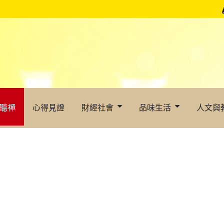
聽禪
心得見證
財經社會
品味生活
人文與