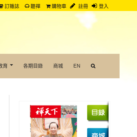
訂雜誌
聽禪
購物車
註冊
登入
教育
各期目錄
商城
EN