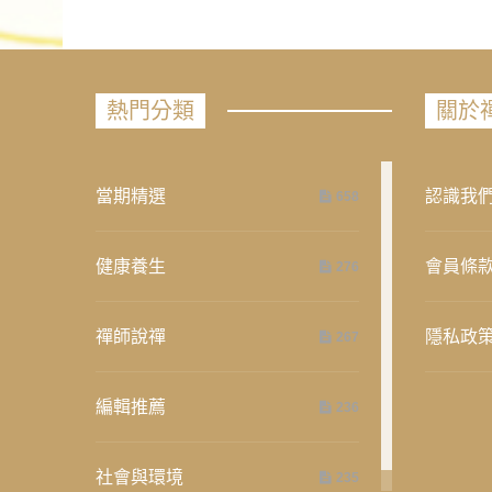
熱門分類
關於
當期精選
認識我
658
健康養生
會員條
276
禪師說禪
隱私政
267
編輯推薦
236
社會與環境
235