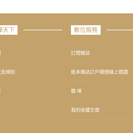
禪天下
數位服務
們
訂閱雜誌
款及規則
紙本雜誌訂戶開通線上閱讀
策
聽 禪
我的收藏文章