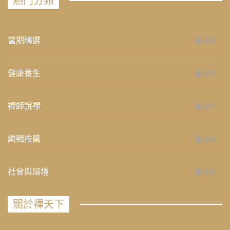
熱門分類
當期精選
658
健康養生
276
禪師說禪
267
編輯推薦
236
社會與環境
235
關於禪天下