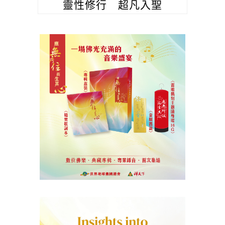
靈性修行 超凡入聖