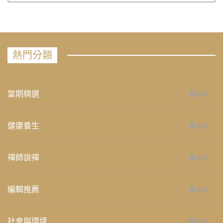
熱門分類
當期精選
658
健康養生
276
禪師說禪
267
編輯推薦
236
社會與環境
235