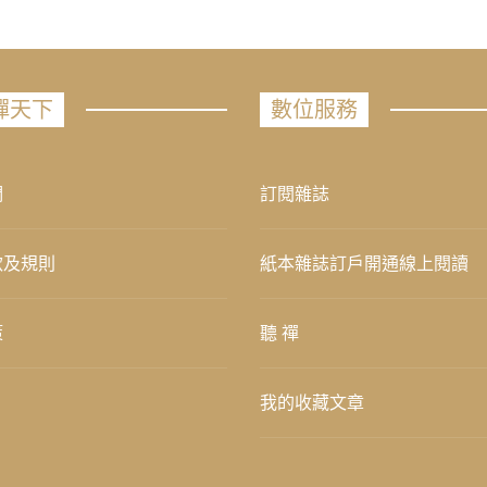
禪天下
數位服務
們
訂閱雜誌
款及規則
紙本雜誌訂戶開通線上閱讀
策
聽 禪
我的收藏文章