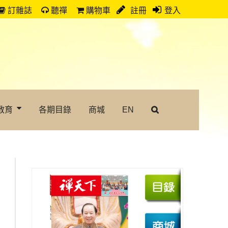
訂雜誌
聽禪
購物車
註冊
登入
教育
各期目錄
商城
EN