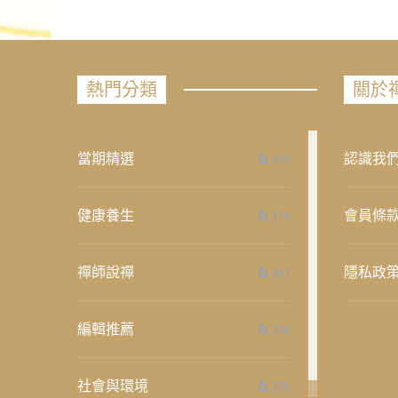
熱門分類
關於
當期精選
認識我
658
健康養生
會員條
276
禪師說禪
隱私政
267
編輯推薦
236
社會與環境
235