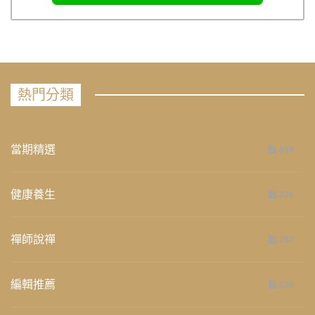
熱門分類
當期精選
658
健康養生
276
禪師說禪
267
編輯推薦
236