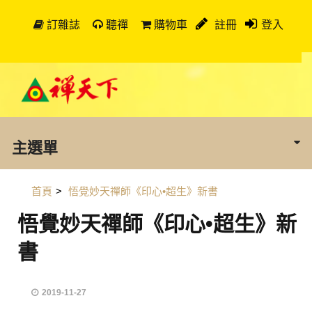
訂雜誌
聽禪
購物車
註冊
登入
主選單
首頁
>
悟覺妙天禪師《印心•超生》新書
悟覺妙天禪師《印心•超生》新
書
2019-11-27