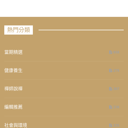
熱門分類
當期精選
658
健康養生
276
禪師說禪
267
編輯推薦
236
社會與環境
235