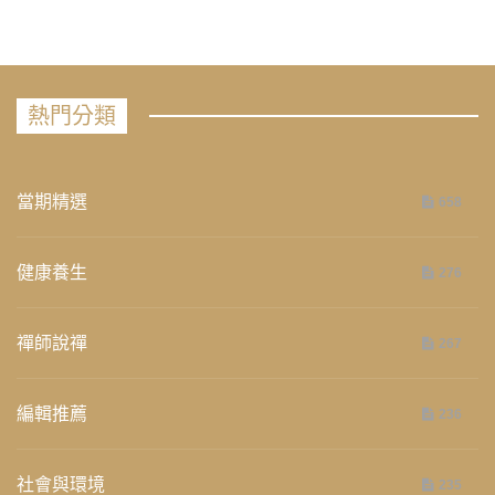
熱門分類
當期精選
658
健康養生
276
禪師說禪
267
編輯推薦
236
社會與環境
235