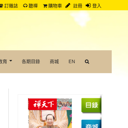
訂雜誌
聽禪
購物車
註冊
登入
教育
各期目錄
商城
EN