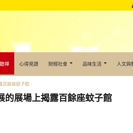
聽禪
心得見證
財經社會
品味生活
人文與
揭露百餘座蚊子館
年展的展場上揭露百餘座蚊子館