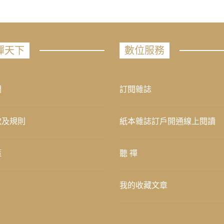
禪天下
數位服務
們
訂閱雜誌
款及規則
紙本雜誌訂戶開通線上閱讀
策
聽 禪
我的收藏文章