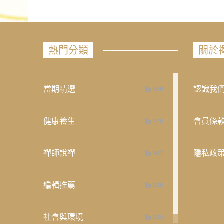
熱門分類
關於
當期精選
認識我
658
健康養生
會員條
276
禪師說禪
隱私政
267
編輯推薦
236
社會與環境
235