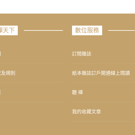
禪天下
數位服務
們
訂閱雜誌
款及規則
紙本雜誌訂戶開通線上閱讀
策
聽 禪
我的收藏文章