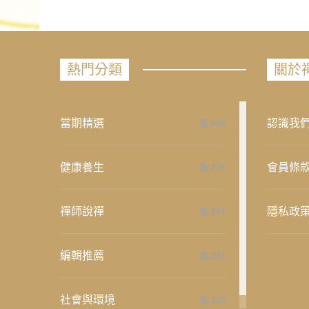
熱門分類
關於
當期精選
認識我
658
健康養生
會員條
276
禪師說禪
隱私政
267
編輯推薦
236
社會與環境
235