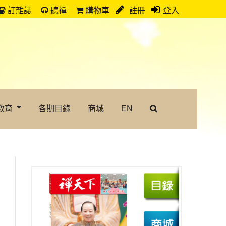
訂雜誌
聽禪
購物車
註冊
登入
教育
各期目錄
商城
EN