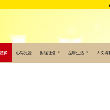
聽禪
心得見證
財經社會
品味生活
人文與