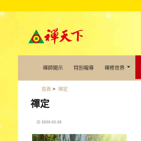
禪師開示
特別報導
禪修世界
首頁
>
禪定
禪定
2020-02-26