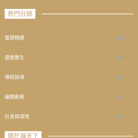
熱門分類
當期精選
658
健康養生
276
禪師說禪
267
編輯推薦
236
社會與環境
235
關於禪天下