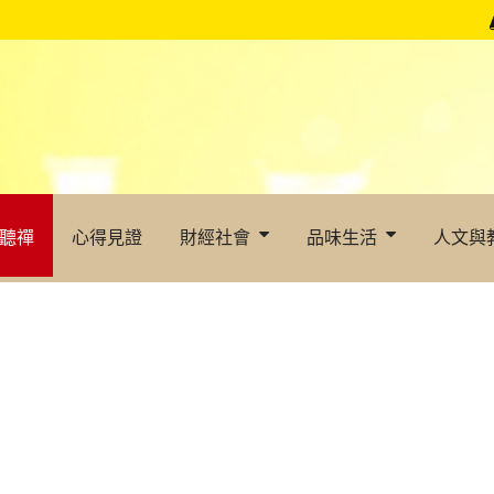
聽禪
心得見證
財經社會
品味生活
人文與