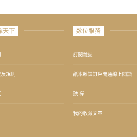
禪天下
數位服務
們
訂閱雜誌
款及規則
紙本雜誌訂戶開通線上閱讀
策
聽 禪
我的收藏文章