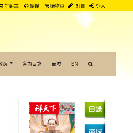
訂雜誌
聽禪
購物車
註冊
登入
教育
各期目錄
商城
EN