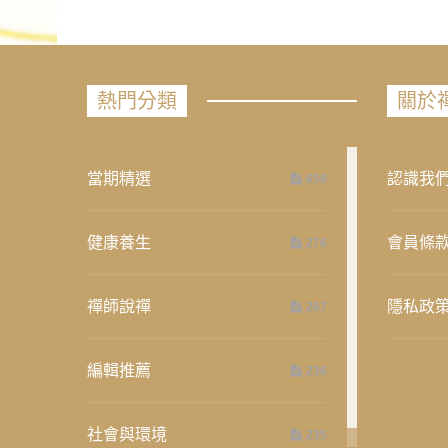
熱門分類
關於
當期精選
認識我
658
健康養生
會員條
276
禪師說禪
隱私政
267
編輯推薦
236
社會與環境
235