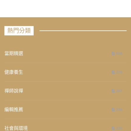
熱門分類
當期精選
658
健康養生
276
禪師說禪
267
編輯推薦
236
社會與環境
235