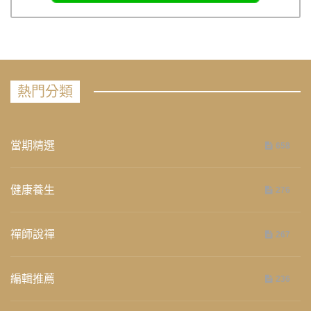
熱門分類
當期精選
658
健康養生
276
禪師說禪
267
編輯推薦
236