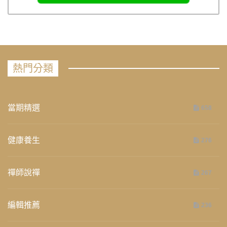
熱門分類
當期精選
658
健康養生
276
禪師說禪
267
編輯推薦
236