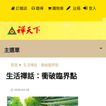
訂雜誌
聽禪
購物車
註冊
登入
主選單
首頁
>
生活禪話：衝破臨界點
生活禪話：衝破臨界點
2020-04-28