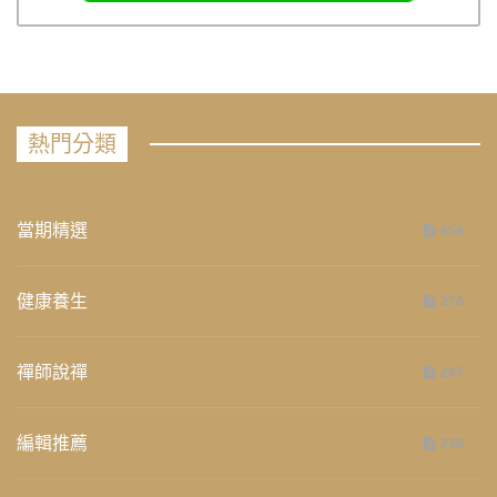
熱門分類
當期精選
658
健康養生
276
禪師說禪
267
編輯推薦
236