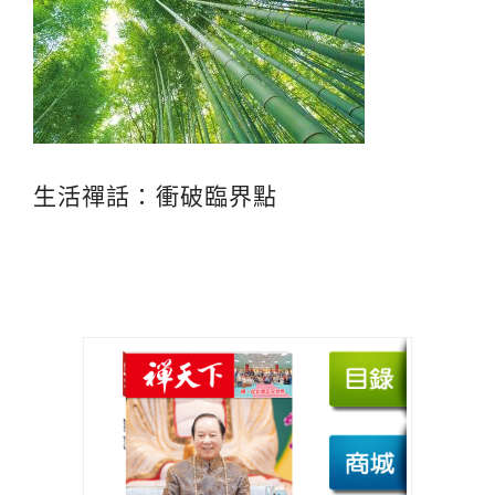
生活禪話：衝破臨界點