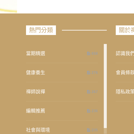
熱門分類
關於
當期精選
認識我
658
健康養生
會員條
276
禪師說禪
隱私政
267
編輯推薦
236
社會與環境
235