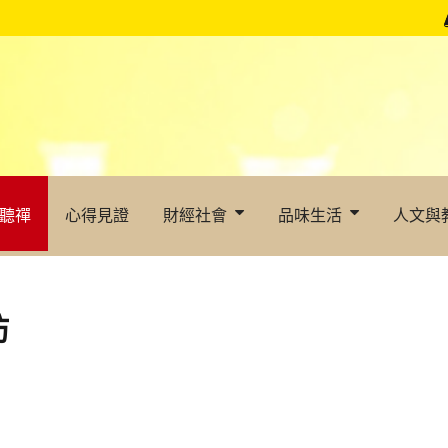
聽禪
心得見證
財經社會
品味生活
人文與
坊