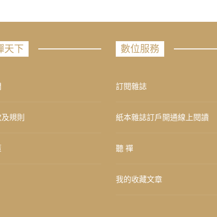
禪天下
數位服務
們
訂閱雜誌
款及規則
紙本雜誌訂戶開通線上閱讀
策
聽 禪
我的收藏文章