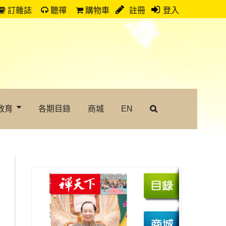
訂雜誌
聽禪
購物車
註冊
登入
教育
各期目錄
商城
EN