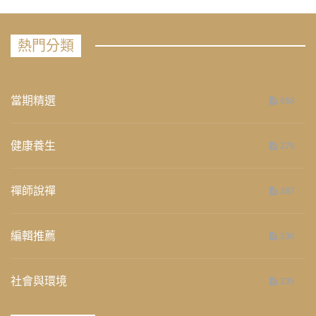
熱門分類
當期精選
658
健康養生
276
禪師說禪
267
編輯推薦
236
社會與環境
235