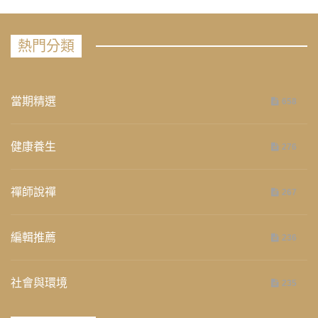
熱門分類
當期精選
658
健康養生
276
禪師說禪
267
編輯推薦
236
社會與環境
235