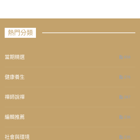
熱門分類
當期精選
658
健康養生
276
禪師說禪
267
編輯推薦
236
社會與環境
235